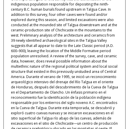
indigenous population responsible for depositing the ninth-
century B.C. human burials found upstream in Talgua Cave. In
addition to this survey, four other caves were found and/or
explored during this season, and limited excavations were also
conducted at the mounded site of Talgua downstream and at the
ceramic-production site of Chichicaste in the mountains to the
west. Preliminary analysis of the architecture and ceramics from
39 newly identified archaeological sites in the Talgua Valley
suggests that all appear to date to the Late Classic period (A.D.
600–900), leaving the location of the Middle Formative period
population unresolved. A review of the survey, cave, and ceramic
data, however, does reveal possible information about the
multiethnic nature of the regional political system and local social
structure that existed in this previously unstudied area of Central
America. Durante el verano de 1995, se inició un reconocimiento
arqueológico intensivo del drenaje del Río Talgua en el oriente
de Honduras, después del descubrimiento de la Cueva de Talgua
en el Departamento de Olancho. Un énfasis primario en el
reconocimiento fue la identificación de la población indígena
responsable por los entierros del siglo noveno A.C. encontrados
en la Cueva de Talgua. Durante esta temporada, se descubrió y
exploró cuatro cuevas nuevas y se iniciaron excavaciones en el
sitio superficial de Talgua río abajo de las cuevas, además de
excavaciones en el sitio de Chichicaste—un centro de producción
de ceramica prehistórica ubicado en las montañas al oeste. El