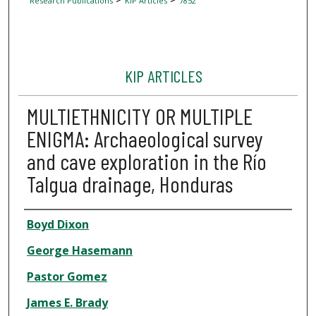
Research Publications
KIP Articles
7852
KIP ARTICLES
MULTIETHNICITY OR MULTIPLE
ENIGMA: Archaeological survey
and cave exploration in the Río
Talgua drainage, Honduras
Author
Boyd Dixon
George Hasemann
Pastor Gomez
James E. Brady