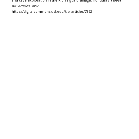
and cave exploration in the Río Talgua drainage, Honduras" (1998).
KIP Articles
. 7852.
https://digitalcommons.usf.edu/kip_articles/7852