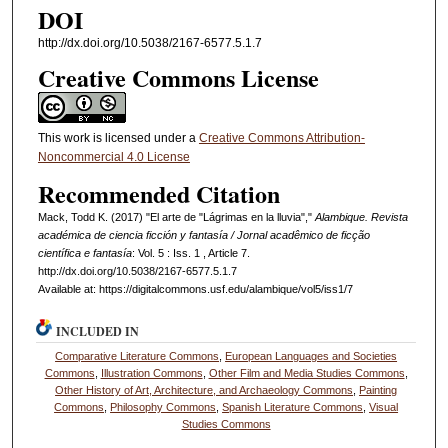
DOI
http://dx.doi.org/10.5038/2167-6577.5.1.7
Creative Commons License
This work is licensed under a
Creative Commons Attribution-
Noncommercial 4.0 License
Recommended Citation
Mack, Todd K. (2017) "El arte de "Lágrimas en la lluvia","
Alambique. Revista
académica de ciencia ficción y fantasía / Jornal acadêmico de ficção
científica e fantasía
: Vol. 5 : Iss. 1 , Article 7.
http://dx.doi.org/10.5038/2167-6577.5.1.7
Available at: https://digitalcommons.usf.edu/alambique/vol5/iss1/7
INCLUDED IN
Comparative Literature Commons
,
European Languages and Societies
Commons
,
Illustration Commons
,
Other Film and Media Studies Commons
,
Other History of Art, Architecture, and Archaeology Commons
,
Painting
Commons
,
Philosophy Commons
,
Spanish Literature Commons
,
Visual
Studies Commons