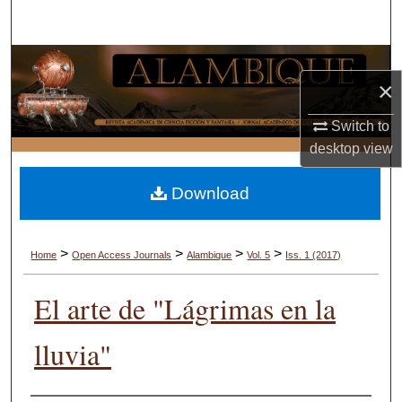
Search
Browse Collections
×
My Account
Switch to
desktop
view
About
Download
Digital Commons Network™
>
>
>
>
Home
Open Access Journals
Alambique
Vol. 5
Iss. 1 (2017)
El arte de "Lágrimas en la
lluvia"