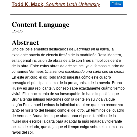
Authors
Todd K. Mack
,
Southern Utah University
Follow
Content Language
ES-ES
Abstract
Uno de los elementos destacados de
Lágrimas en la lluvia
, la
excelente novela de ciencia ficción de la madrileña Rosa Montero,
es la genial inclusión de obras de arte con fines simbólicos dentro
de la obra. Entre estas obras de arte se incluye el famoso cuadro de
Johannes Vermeer,
Una señora escribiendo una carta con su criada
.
En este artículo, el dr. Todd Mack muestra cómo este cuadro
presagia el principal dilema de la protagonista de la novela. Bruna
Husky es una replicante, y por eso sabe exactamente cuánto tiempo
vivirá. El conocimiento de su inescapable fin hace imposible que
Bruna tenga íntimas relaciones con la gente en su vida ya que
según Emmanuel Levinas la intimidad requiere que uno reconozca
tanto el misterio del tiempo como el del otro. En términos del cuadro
de Vermeer, Bruna tiene que abandonar el pose frenético de la
mujer que escribe la carta para adaptar la más relajada y tolerante
actitud de criada, que deja que el tiempo caiga sobre ella como los
rayos del sol.