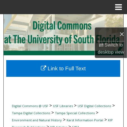
Menu
Home
Search
×
Browse Collections
Switch to
My Account
desktop
view
About
Link to Full Text
Digital Commons Network™
>
>
>
Digital Commons @ USF
USF Libraries
USF Digital Collections
>
>
Tampa Digital Collections
Tampa Special Collections
>
>
Environment and Natural History
Karst Information Portal
KIP
>
>