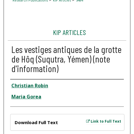
Research Publications
KIP Articles
5484
KIP ARTICLES
Les vestiges antiques de la grotte
de Hôq (Suqutra, Yémen) (note
d'information)
Author
Christian Robin
Maria Gorea
Files
Link to Full Text
Download Full Text