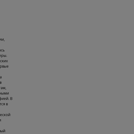
ии,
ась
еры.
ских
ервые
а
в
гам,
чными
ией. В
тся в
еской
и
ый