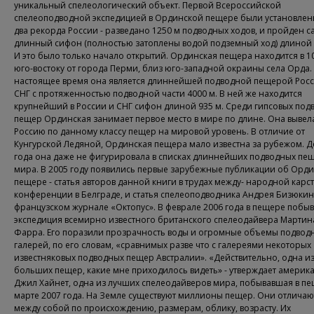
уникальный спелеологический объект. Первой Всероссийской
спелеоподводной экспедицией в Ординской пещере были установлен
два рекорда России - разведано 1250 м подводных ходов, и пройден с
длинный сифон (полностью затоплены водой подземный ход) длиной 
И это было только начало открытий. Ординская пещера находится в 10
юго-востоку от города Перми, близ юго-западной окраины села Орда.
настоящее время она является длиннейшей подводной пещерой Рос
СНГ с протяженностью подводной части 4000 м. В ней же находится
крупнейший в России и СНГ сифон длиной 935 м. Среди гипсовых по
пещер Ординская занимает первое место в мире по длине. Она вывел
Россию по данному классу пещер на мировой уровень. В отличие от
Кунгурской Ледяной, Ординская пещера мало известна за рубежом. Д
года она даже не фигурировала в списках длиннейших подводных пе
мира. В 2005 году появились первые зарубежные публикации об Орди
пещере - статья авторов данной книги в трудах между- народной карст
конференции в Белграде, и статья спелеоподводника Андрея Бизюкин
французском журнале «Октопус». В феврале 2006 года в пещере побы
экспедиция всемирно известного британского спелеодайвера Мартин
Фарра. Его поразили прозрачность воды и огромные объемы подвод
галерей, по его словам, «сравнимых разве что с галереями некоторых
известняковых подводных пещер Австралии». «Действительно, одна и
больших пещер, какие мне приходилось видеть» - утверждает америк
Джил Хайнет, одна из лучших спелеодайверов мира, побывавшая в пе
марте 2007 года. На Земле существуют миллионы пещер. Они отличаю
между собой по происхождению, размерам, облику, возрасту. Их