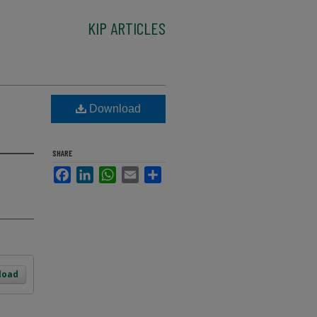
KIP ARTICLES
Download
SHARE
Facebook
LinkedIn
WhatsApp
Email
Share
load