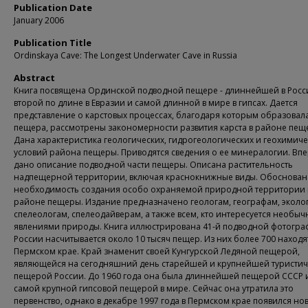
Publication Date
January 2006
Publication Title
Ordinskaya Cave: The Longest Underwater Cave in Russia
Abstract
Книга посвящена Ординской подводной пещере - длиннейшей в Росс
второй по длине в Евразии и самой длинной в мире в гипсах. Дается
представление о карстовых процессах, благодаря которым образовал
пещера, рассмотрены закономерности развития карста в районе пещ
Дана характеристика геологических, гидрогеологических и геохимиче
условий района пещеры. Приводятся сведения о ее минералогии. Вп
дано описание подводной части пещеры. Описана растительность
надпещерной территории, включая краснокнижные виды. Обоснован
необходимость создания особо охраняемой природной территории 
районе пещеры. Издание предназначено геологам, географам, эколо
спелеологам, спелеодайверам, а также всем, кто интересуется необы
явлениями природы. Книга иллюстрирована 41-й подводной фотограф
России насчитывается около 10 тысяч пещер. Из них более 700 находя
Пермском крае. Край знаменит своей Кунгурской Ледяной пещерой,
являющейся на сегодняшний день старейшей и крупнейшей туристич
пещерой России. До 1960 года она была длиннейшей пещерой СССР 
самой крупной гипсовой пещерой в мире. Сейчас она утратила это
первенство, однако в декабре 1997 года в Пермском крае появился нов