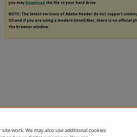
you may
Download
the file to your hard drive.
NOTE: The latest versions of Adobe Reader do not support viewi
OS and if you are using a modern (Intel) Mac, there is no official p
the browser window.
 site work. We may also use additional cookies