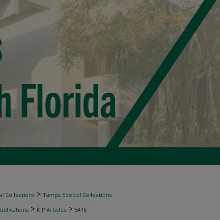
>
l Collections
Tampa Special Collections
>
>
ublications
KIP Articles
5416