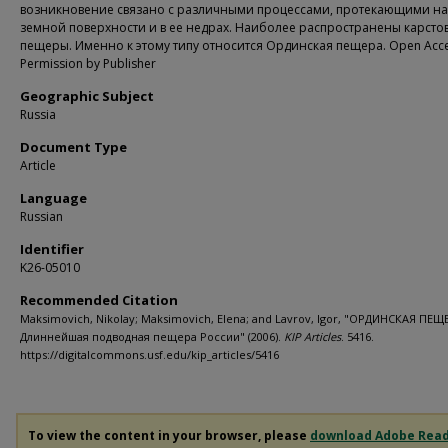
возникновение связано с различными процессами, протекающими на
земной поверхности и в ее недрах. Наиболее распространены карсто
пещеры. Именно к этому типу относится Ординская пещера. Open Acce
Permission by Publisher
Geographic Subject
Russia
Document Type
Article
Language
Russian
Identifier
K26-05010
Recommended Citation
Maksimovich, Nikolay; Maksimovich, Elena; and Lavrov, Igor, "ОРДИНСКАЯ ПЕЩ
Длиннейшая подводная пещера России" (2006).
KIP Articles
. 5416.
https://digitalcommons.usf.edu/kip_articles/5416
To view the content in your browser, please
download Adobe Rea