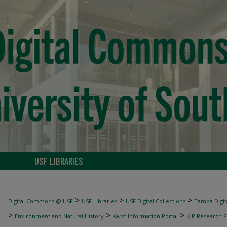
USF LIBRARIES
>
>
>
Digital Commons @ USF
USF Libraries
USF Digital Collections
Tampa Digita
>
>
>
Environment and Natural History
Karst Information Portal
KIP Research P