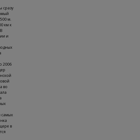
ы сразу
амый
500 м.
0 км к
 В
сии и
дводных
а
о 2006
щер
нской
овой
а во
вала
а
ных
з самых
анка
щере в
тся