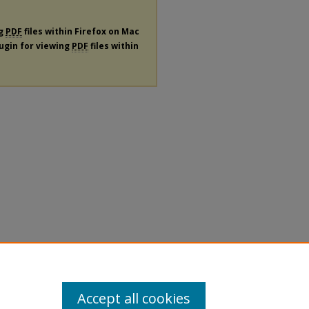
ng
PDF
files within Firefox on Mac
lugin for viewing
PDF
files within
Accept all cookies