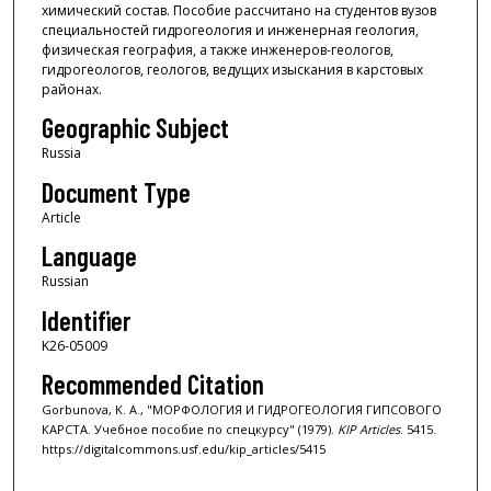
химический состав. Пособие рассчитано на студентов вузов
специальностей гидрогеология и инженерная геология,
физическая география, а также инженеров-геологов,
гидрогеологов, геологов, ведущих изыскания в карстовых
районах.
Geographic Subject
Russia
Document Type
Article
Language
Russian
Identifier
K26-05009
Recommended Citation
Gorbunova, K. A., "МОРФОЛОГИЯ И ГИДРОГЕОЛОГИЯ ГИПСОВОГО
КАРСТА. Учебное пособие по спецкурсу" (1979).
KIP Articles
. 5415.
https://digitalcommons.usf.edu/kip_articles/5415