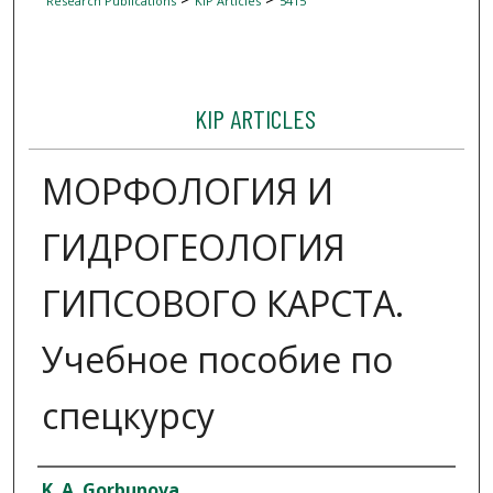
Research Publications
KIP Articles
5415
KIP ARTICLES
МОРФОЛОГИЯ И
ГИДРОГЕОЛОГИЯ
ГИПСОВОГО КАРСТА.
Учебное пособие по
спецкурсу
Author
K. A. Gorbunova