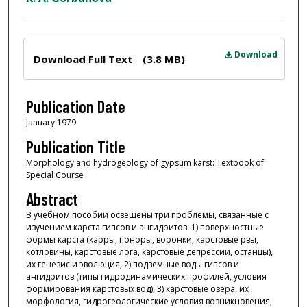
Files
Download
Download Full Text
(3.8 MB)
Publication Date
January 1979
Publication Title
Morphology and hydrogeology of gypsum karst: Textbook of
Special Course
Abstract
В учебном пособии освещены три проблемы, связанные с
изучением карста гипсов и ангидритов: 1) поверхностные
формы карста (карры, поноры, воронки, карстовые рвы,
котловины, карстовые лога, карстовые депрессии, останцы),
их генезис и эволюция; 2) подземные воды гипсов и
ангидритов (типы гидродинамических профилей, условия
формирования карстовых вод); 3) карстовые озера, их
морфология, гидрогеологические условия возникновения,