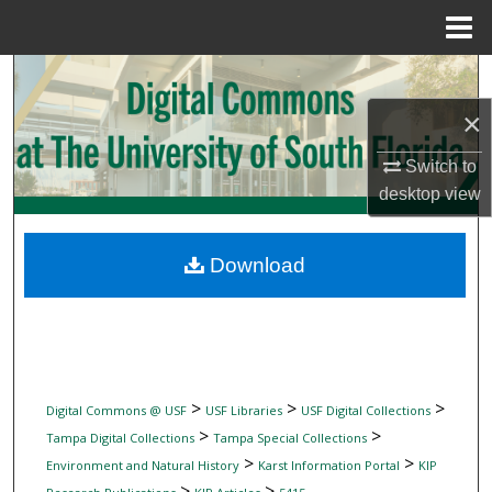
Menu
Home
Search
×
Browse Collections
Switch to
My Account
desktop
view
About
Download
Digital Commons Network™
>
>
>
Digital Commons @ USF
USF Libraries
USF Digital Collections
>
>
Tampa Digital Collections
Tampa Special Collections
>
>
Environment and Natural History
Karst Information Portal
KIP
>
>