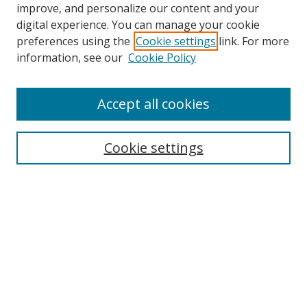
improve, and personalize our content and your
digital experience. You can manage your cookie
preferences using the
Cookie settings
link. For more
Search
information, see our
Cookie Policy
Enter search terms:
Accept all cookies
Cookie settings
Select context to search:
Advanced Search
Email Notifications and RSS
Browse By
All Collections
Author
USF
Faculty Publications