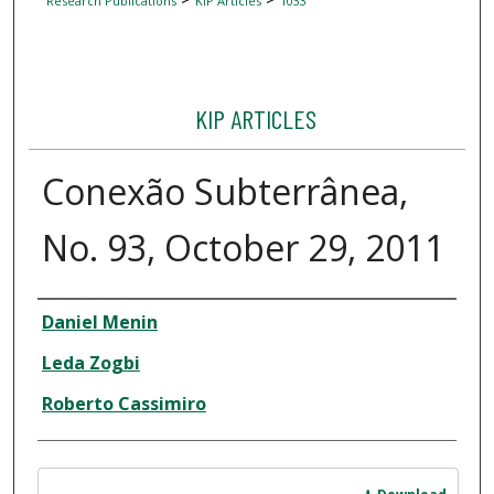
Research Publications
KIP Articles
1033
KIP ARTICLES
Conexão Subterrânea,
No. 93, October 29, 2011
Author
Daniel Menin
Leda Zogbi
Roberto Cassimiro
Files