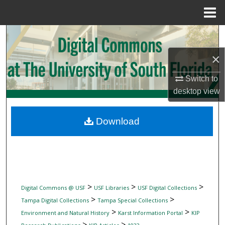
Menu
Home
Search
×
Browse Collections
Switch to
My Account
desktop
view
About
Download
Digital Commons Network™
>
>
>
Digital Commons @ USF
USF Libraries
USF Digital Collections
>
>
Tampa Digital Collections
Tampa Special Collections
>
>
Environment and Natural History
Karst Information Portal
KIP
>
>