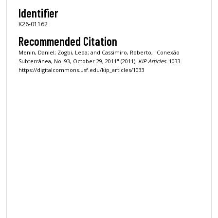
Identifier
K26-01162
Recommended Citation
Menin, Daniel; Zogbi, Leda; and Cassimiro, Roberto, "Conexão
Subterrânea, No. 93, October 29, 2011" (2011).
KIP Articles
. 1033.
https://digitalcommons.usf.edu/kip_articles/1033