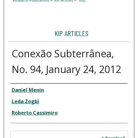
Research Publications
KIP Articles
1032
KIP ARTICLES
Conexão Subterrânea,
No. 94, January 24, 2012
Author
Daniel Menin
Leda Zogbi
Roberto Cassimiro
Files