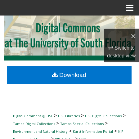
Menu
Home
Search
×
Browse Collections
Switch to
My Account
desktop
view
About
Download
Digital Commons Network™
>
>
>
Digital Commons @ USF
USF Libraries
USF Digital Collections
>
>
Tampa Digital Collections
Tampa Special Collections
>
>
Environment and Natural History
Karst Information Portal
KIP
>
>