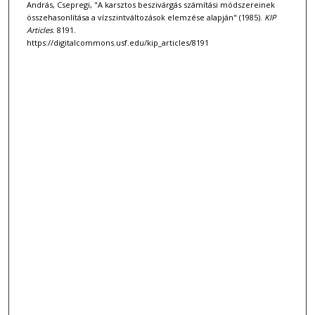
András, Csepregi, "A karsztos beszivárgás számítási módszereinek
összehasonlítása a vízszintváltozások elemzése alapján" (1985).
KIP
Articles
. 8191.
https://digitalcommons.usf.edu/kip_articles/8191