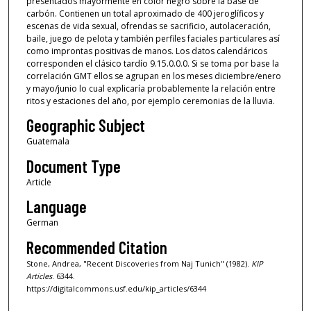
presentados mayormente en color negro sobre la base de
carbón. Contienen un total aproximado de 400 jeroglíficos y
escenas de vida sexual, ofrendas se sacrificio, autolaceración,
baile, juego de pelota y también perfiles faciales particulares así
como improntas positivas de manos. Los datos calendáricos
corresponden el clásico tardío 9.15.0.0.0. Si se toma por base la
correlación GMT ellos se agrupan en los meses diciembre/enero
y mayo/junio lo cual explicaría probablemente la relación entre
ritos y estaciones del año, por ejemplo ceremonias de la lluvia.
Geographic Subject
Guatemala
Document Type
Article
Language
German
Recommended Citation
Stone, Andrea, "Recent Discoveries from Naj Tunich" (1982).
KIP
Articles
. 6344.
https://digitalcommons.usf.edu/kip_articles/6344