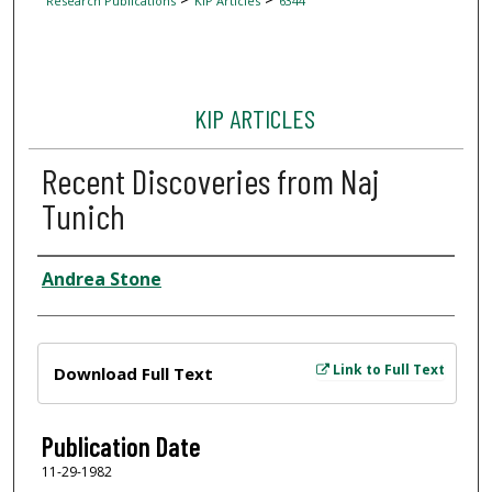
Research Publications
KIP Articles
6344
KIP ARTICLES
Recent Discoveries from Naj
Tunich
Author
Andrea Stone
Files
Link to Full Text
Download Full Text
Publication Date
11-29-1982