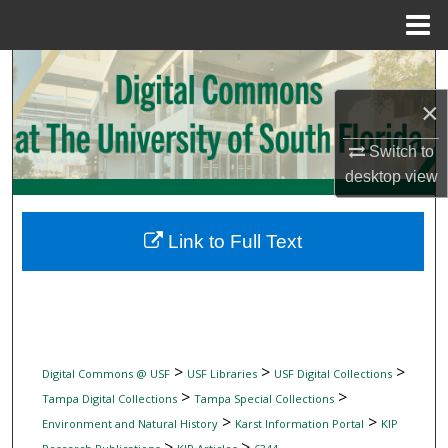
Menu
Home
Search
×
Browse Collections
Switch to
My Account
desktop
view
About
Link to Full Text
Digital Commons Network™
>
>
>
Digital Commons @ USF
USF Libraries
USF Digital Collections
>
>
Tampa Digital Collections
Tampa Special Collections
>
>
Environment and Natural History
Karst Information Portal
KIP
>
>