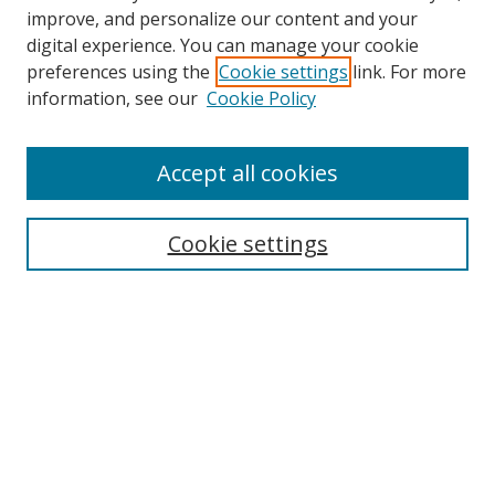
improve, and personalize our content and your
digital experience. You can manage your cookie
preferences using the
Cookie settings
link. For more
Search
information, see our
Cookie Policy
Enter search terms:
Accept all cookies
Cookie settings
Select context to search:
Advanced Search
Email Notifications and RSS
Browse By
All Collections
Author
USF
Faculty Publications