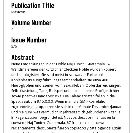
Publication Title
Mexicon
Volume Number
4
Issue Number
5/6
Abstract
Neue Entdeckungen in der Höhle Naj Tunich, Guatemala. 87
Wandmalereien der kürzlich entdeckten Höhle wurden kopiert
und katalogisiert. Sie sind meist in schwarzer Farbe auf
Kohlenbasis ausgeführt. Insgesamt enthalten sie etwa 400
Hieroglyphen und Szenen vom Sexualleben, Opferdarreichungen,
Selbstkasteiung, Tanz, Ballspiel und auch einzelne Profilgesichter
sowie positive Handabdrücke. Die Kalenderdaten fallen in die
Spätklassik um 9.15.0.0.0. Wenn man die GMT-Korrelation
zugrundelegt, gruppieren sie sich in die Monate Dezember/Januar
und Mai/Juni, was vermutlich in jahreszeitlich gebundenen Riten, z.
B. Regenzauber, begründet ist. Nuevos descubrimientos en la
cueva de Naj Tunich, Guatemala. 87 frescos de la cueva
recientemente descubierta fueron copiados y catalogados. Están