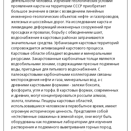
деятельности человека. Изучение геологических условий
проявления карста на территории СССР приобретает
большое значение в связи с возведением линейных
инженерно-геологических объектов: нефте- и газопроводов,
железных и шоссейных дорог. На исследование карста и
ликвидацию деформаций инженерных сооружений при
просадках и провалах, борьбу с обводнением шахт,
водоснабжение в карстовых районах затрачиваются
значительные средства. Урбанизация карстовых территорий
сопровождается активизацией карстового процесса.
Карстовые области обладают водными и минеральными
ресурсами. Закарстованные карбонатные толщи являются
водообильными зонами, содержащими пресные подземные
воды, пригодные для питьевого водоснабжения. С
палеокарстовыми карбонатными коллекторами связаны
месторождения нефти и газа, минеральных вод, а с
древними карстовыми формами - залежи боксита,
фосфорита, угля и торфа. В карстовых формах, современных
и древних, могут концентрироваться россыпи алмаза,
золота, платины. Пещеры карстовых областей,
использовавшиеся человеком в первобытное время, имеют
огромную историческую ценность. Представляя собой
«естественные скважины» в земной коре, они могут быть
оборудованы как подземные лаборатории для изучения
растворения и подземного выветривания горных пород,