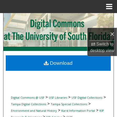
Menu
Home
Search
Browse Collections
×
My Account
Switch to
desktop
view
About
Download
Digital Commons Network™
>
>
>
Digital Commons @ USF
USF Libraries
USF Digital Collections
>
>
Tampa Digital Collections
Tampa Special Collections
>
>
Environment and Natural History
Karst Information Portal
KIP
>
>