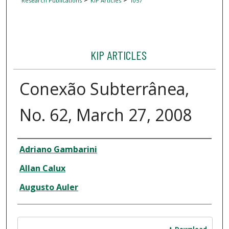
Research Publications
KIP Articles
1057
KIP ARTICLES
Conexão Subterrânea,
No. 62, March 27, 2008
Author
Adriano Gambarini
Allan Calux
Augusto Auler
Files