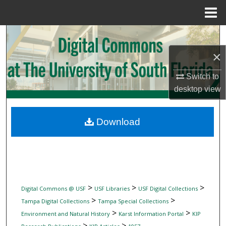
Menu
Home
Search
×
Browse Collections
Switch to
My Account
desktop
view
About
Download
Digital Commons Network™
>
>
>
Digital Commons @ USF
USF Libraries
USF Digital Collections
>
>
Tampa Digital Collections
Tampa Special Collections
>
>
Environment and Natural History
Karst Information Portal
KIP
>
>