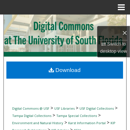
Menu
Home
Search
×
Browse Collections
Switch to
My Account
desktop
view
About
Download
Digital Commons Network™
>
>
>
Digital Commons @ USF
USF Libraries
USF Digital Collections
>
>
Tampa Digital Collections
Tampa Special Collections
>
>
Environment and Natural History
Karst Information Portal
KIP
>
>