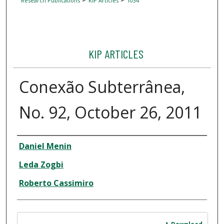
Research Publications
KIP Articles
1034
KIP ARTICLES
Conexão Subterrânea,
No. 92, October 26, 2011
Author
Daniel Menin
Leda Zogbi
Roberto Cassimiro
Files