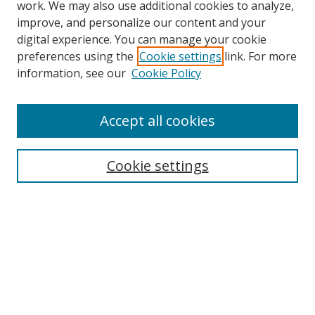
work. We may also use additional cookies to analyze,
improve, and personalize our content and your
digital experience. You can manage your cookie
preferences using the
Cookie settings
link. For more
Search
information, see our
Cookie Policy
Enter search terms:
Accept all cookies
Cookie settings
Select context to search:
Advanced Search
Email Notifications and RSS
Browse By
All Collections
Author