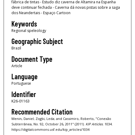
fábrica de tintas - Estudo diz caverna de Altamira na Espanha
deve continuar fechada - Caverna dá novas pistas sobre a saga
dos Neandertais - Espaço Cartoon
Keywords
Regional speleology
Geographic Subject
Brazil
Document Type
Article
Language
Portuguese
Identifier
K26-01163
Recommended Citation
Menin, Daniel; Zogbi, Leda; and Cassimiro, Roberto, "Conexão
Subterrânea, No. 92, October 26, 2011" (2011).
KIP Articles
. 1034.
https://digitalcommons.usf.edu/kip_articles/1034