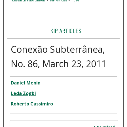
Research Publications
KIP Articles
1014
KIP ARTICLES
Conexão Subterrânea,
No. 86, March 23, 2011
Author
Daniel Menin
Leda Zogbi
Roberto Cassimiro
Files