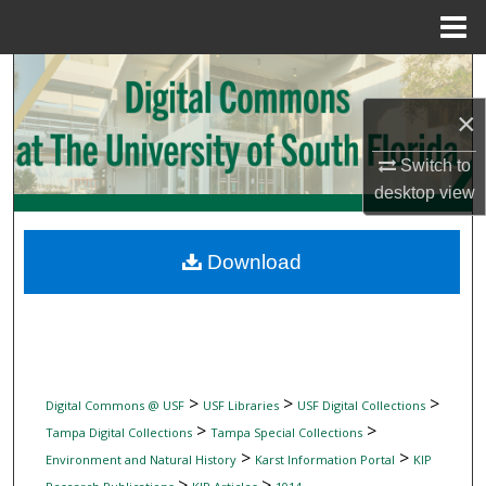
Menu
Home
Search
×
Browse Collections
Switch to
My Account
desktop
view
About
Download
Digital Commons Network™
>
>
>
Digital Commons @ USF
USF Libraries
USF Digital Collections
>
>
Tampa Digital Collections
Tampa Special Collections
>
>
Environment and Natural History
Karst Information Portal
KIP
>
>