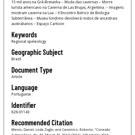
15 mil anos na Grã-Bretanha -- Moda das cavernas -- Morre
turista americano na Caverna de Las Brujas, Argentina. -- Imagens
mostram caverna na Lua -- II Encontro Ibérico de Biologia
Subterrânea -- Museu londrino devolverá restos de ancestrais
australianos -- Espaço Cartoon
Keywords
Regional speleology
Geographic Subject
Brazil
Document Type
Article
Language
Portuguese
Identifier
K26-01143
Recommended Citation
Menin, Daniel; Leda Zogbi; and Cassimiro, Roberto, "Conexão
Subterrânea, No. 86, March 23, 2011" (2011).
KIP Articles
. 1014.